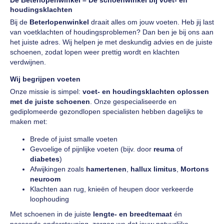
De Beterlopenwinkel – Dé schoenwinkel bij voet- en
houdingsklachten
Bij de
Beterlopenwinkel
draait alles om jouw voeten. Heb jij last
van voetklachten of houdingsproblemen? Dan ben je bij ons aan
het juiste adres. Wij helpen je met deskundig advies en de juiste
schoenen, zodat lopen weer prettig wordt en klachten
verdwijnen.
Wij begrijpen voeten
Onze missie is simpel:
voet- en houdingsklachten oplossen
met de juiste schoenen
. Onze gespecialiseerde en
gediplomeerde gezondlopen specialisten hebben dagelijks te
maken met:
Brede of juist smalle voeten
Gevoelige of pijnlijke voeten (bijv. door
reuma
of
diabetes
)
Afwijkingen zoals
hamertenen
,
hallux limitus
,
Mortons
neuroom
Klachten aan rug, knieën of heupen door verkeerde
loophouding
Met schoenen in de juiste
lengte- en breedtemaat
én