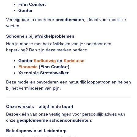
Finn Comfort
Ganter
Verkrijgbaar in meerdere
breedtematen
, ideaal voor moeilijke
voeten.
Schoenen bij afwikkelproblemen
Heb je moeite met het afwikkelen van je voet door een
beperking? Dan zijn deze merken perfect:
Ganter
Karlludwig
en
Karlaluise
Finnamic
(Finn Comfort)
Xsensible Stretchwalker
Deze modellen bevorderen een natuurlijk looppatroon en helpen
bij het verminderen van pijn.
Onze winkels – altijd in de buurt
Bezoek één van onze vestigingen voor persoonlijk advies van
onze
gediplomeerde schoenconsulenten
:
Beterlopenwinkel Leiderdorp